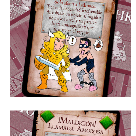
Corea del Sur 2024
CT
15
14 días en Corea del Sur nos llevaron a grbar 14 horas y 40
minutos de metraje. Quizá demasiado para un vídeo de vacaciones
í que lo monté en un cómodo formato videoclip ¡con tomas falsas y
do!
 es todo lo que se grabo (que fue mucho) pero es todo lo que visitamos
más o menos).
í que tanto si quieres ver un poco de este país asiático o si te apetece
rnos hacer el payaso por tierras coreanas...
Resumen Chusco de la 1ª temporada de El Señor de
EP
3
los Anillos: Los Anillos de Poder
, ya sé que llega una semana tarde pero... la vida se complica sin que
odamos hacer nada, así que me conformo con haber conseguido
erminar este Resumen Chusco sin haber perdido más dedos.