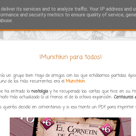
fico, autor de webcómics, podcaster y redactor en
deliver its services and to analyze traffic. Your IP address and 
formance and security metrics to ensure quality of service, gen
abuse.
as Cómicas
Viñetas
Cutrebox
Carátulas
Cutreboxe
JUL
¡Munchkin para todos!
16
Vuelvo a las andadas
tocado el turno a mi
ía un grupo bien majo de amigos con los que echábamos partidas épic
El reto de esta colección es
 uno de los más recurrentes era el
Munchkin
.
un orden más o menos conc
locuras de Cels Piñol, al fi
me ha entrado la
nostalgia
y he recuperado las cartas que hice en su 
Es por eso que el orden que u
ato más actualizado (o al menos el de la octava expansión:
Centauros 
estantería.
as queréis decidlo en comentarios y si eso monto un PDf para imprimir
Mi criterio es más o menos
de ser así "Celsquest" habr
he hecho con el remake de "
puramente intuitivo.