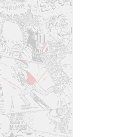
de
de
da
a
A
Fa
un
ju
An
La
pa
de
A