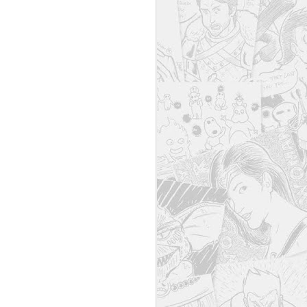
Japón 2023: Un viaje
AUG
22
musical
Con dos años de retraso llega el
videoclip extendido de nuestra
tercera visita al país del Sol
Naciente.
Desde el blog creo que no se puede,
pero si lo ves directamente en
YouTube puedes seleccionar
"episodios" y seleccionar qué
ciudades te interesa ver. Tienes
unas cuantas para elegir: Kioto,
Uji, Kanazawa, Nara, Osaka,
Ohara, Nagoya, Tokio, Kamakura,
Kawagoe, Takao y Nikko.
Los dibujos, cómics, relatos,
fotografías, etc., recogidos en esta
web son propiedad de Aarón
Moreno Gallego.