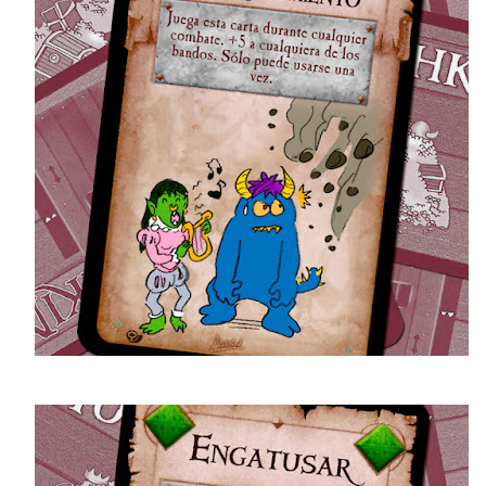
bien "cutrecovers" porque directamente hice el diseño sin los bordes
 caja para cortarlo y meterlos junto a las grapas dentro de una funda
 plástico) pero no llegué a compartir los diseños porque me parecía que,
do que todo está creado basándome en mi colección, no le iba a servir
 nadie más.
Fajas para las cartas de Firefly: El Juego 10º
PR
25
Aniversario (bueno, y para el juego básico también)
ns de los juegos de mesa y la buena ciencia ficción, aquí os traigo
as fajas para que tengáis bien organizados los distintos mazos del
ego de mesa "Firefly: el Juego" y "Firefly: El Juego. Edición 10º
iversario".
s he montado escaneando los reversos de la edición original en español
ra los mazos básicos, y los de las expansiones que incluye la versión
l 10º aniversario.
¡Feliz Cumpleaños, Sara! Versión 2025
PR