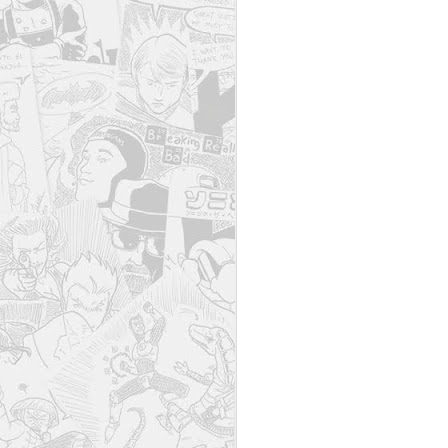
O
as
to
No
(
As
ve
S
Sí
p
t