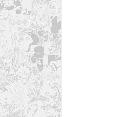
May The 4th Be With
MAY
4
You: The Next
Generation?
May the Fourth be with you...
always!
The new generation of Jedis in my
family is really stepping on the
gas!
M
Los dibujos, cómics, relatos,
Ha
fotografías, etc., recogidos en esta
S
web son propiedad de Aarón
ce
Moreno Gallego. Se prohíbe su
al
reproducción o venta sin el permiso
c
expreso del autor.
M